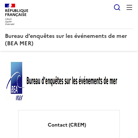
Reche
RÉPUBLIQUE
FRANÇAISE
Bureau d’enquêtes sur les événements de mer
(BEA MER)
B
u
r
e
a
u
Contact (CREM)
d