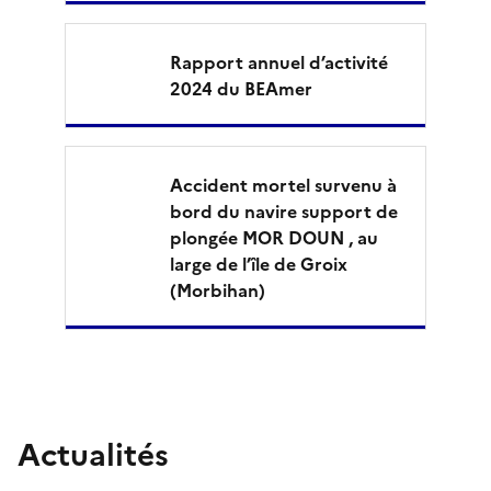
’
Rapport annuel d’activité
e
2024 du BEAmer
n
q
Accident mortel survenu à
u
bord du navire support de
plongée MOR DOUN , au
ê
large de l’île de Groix
t
(Morbihan)
e
s
s
Actualités
u