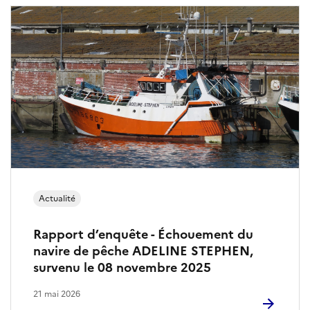
r
l
e
s
é
v
é
Actualité
n
e
Rapport d’enquête - Échouement du
navire de pêche ADELINE STEPHEN,
m
survenu le 08 novembre 2025
e
21 mai 2026