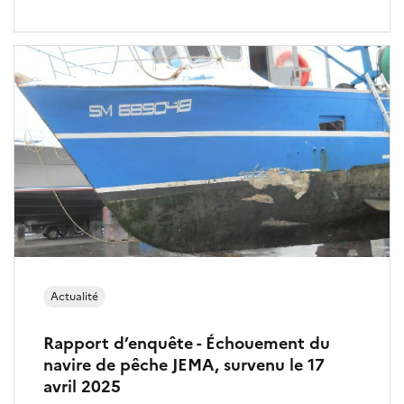
n
t
s
d
e
m
e
r
(
Actualité
B
Rapport d’enquête - Échouement du
navire de pêche JEMA, survenu le 17
E
avril 2025