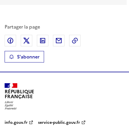
Partager la page
Partager sur Facebook
Partager sur X
Partager sur LinkedIn
Partager par email
Copier le lien de la p
S'abonner
RÉPUBLIQUE
FRANÇAISE
info.gouv.fr
service-public.gouv.fr