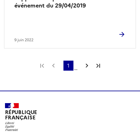
événement du 29/04/2019
9 juin 2022
Première page
Page précédente
1
Page suivante
Dernière page
…
RÉPUBLIQUE
FRANÇAISE