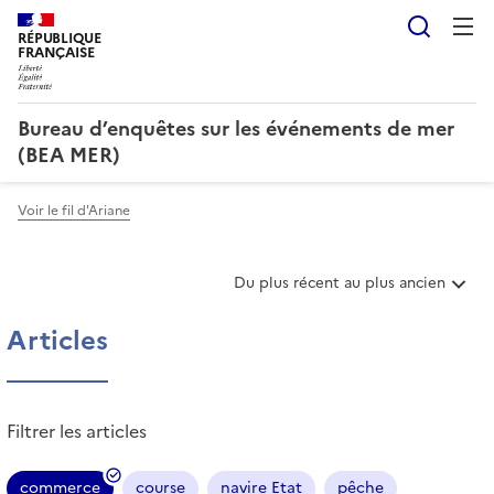
Reche
RÉPUBLIQUE
FRANÇAISE
Bureau d’enquêtes sur les événements de mer
(BEA MER)
Voir le fil d'Ariane
T
Du plus récent au plus ancien
r
i
Articles
e
r
l
e
Filtrer les articles
s
a
r
commerce
course
navire Etat
pêche