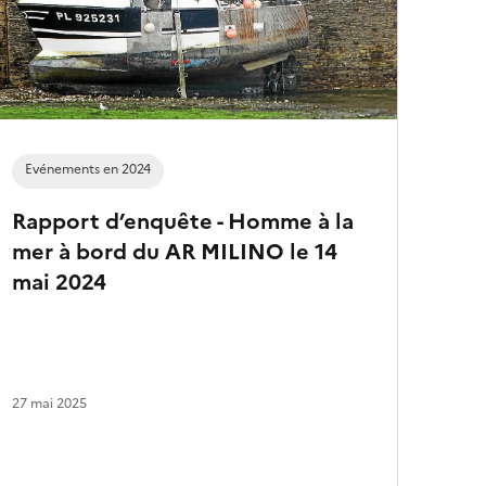
a
r
t
i
c
l
e
s
Evénements en 2024
Rapport d’enquête - Homme à la
mer à bord du AR MILINO le 14
mai 2024
27 mai 2025