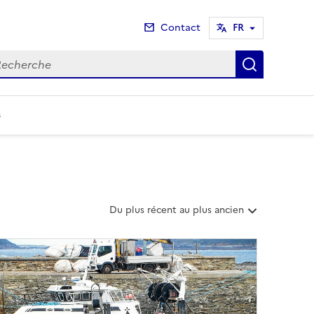
Contact
FR
cherche
Recherch
s
T
Du plus récent au plus ancien
r
i
e
r
l
e
s