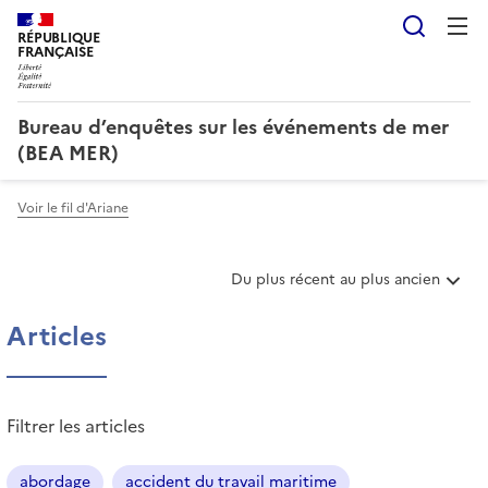
Reche
RÉPUBLIQUE
FRANÇAISE
Bureau d’enquêtes sur les événements de mer
(BEA MER)
Voir le fil d'Ariane
T
Du plus récent au plus ancien
r
i
Articles
e
r
l
e
Filtrer les articles
s
a
r
abordage
accident du travail maritime