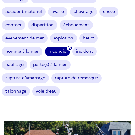
t
i
accident matériel
avarie
chavirage
chute
c
l
contact
disparition
échouement
e
s
évènement de mer
explosion
heurt
homme à la mer
incendie
incident
(
f
naufrage
perte(s) à la mer
i
l
rupture d’amarrage
rupture de remorque
t
r
talonnage
voie d’eau
e
s
é
l
e
c