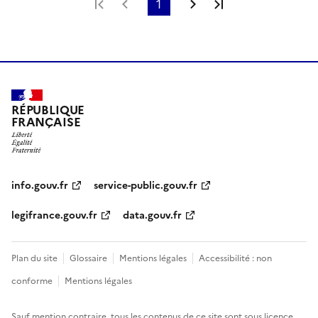
Première page
Page précédente
1
Page suivante
Dernière page
RÉPUBLIQUE
FRANÇAISE
info.gouv.fr
service-public.gouv.fr
legifrance.gouv.fr
data.gouv.fr
Plan du site
Glossaire
Mentions légales
Accessibilité : non
conforme
Mentions légales
Sauf mention contraire, tous les contenus de ce site sont sous
licence