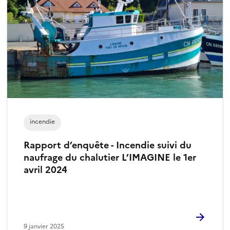
t
i
o
n
n
é
)
incendie
Rapport d’enquête - Incendie suivi du
naufrage du chalutier L’IMAGINE le 1er
avril 2024
9 janvier 2025