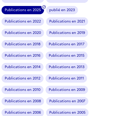
t
i
Publications en 2025
publié en 2023
c
(
l
f
Publications en 2022
Publications en 2021
e
i
s
l
Publications en 2020
Publications en 2019
t
r
Publications en 2018
Publications en 2017
e
Publications en 2016
Publications en 2015
s
é
Publications en 2014
Publications en 2013
l
e
Publications en 2012
Publications en 2011
c
t
Publications en 2010
Publications en 2009
i
o
Publications en 2008
Publications en 2007
n
n
Publications en 2006
Publications en 2005