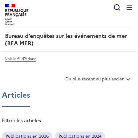
Reche
RÉPUBLIQUE
FRANÇAISE
Bureau d’enquêtes sur les événements de mer
(BEA MER)
Voir le fil d'Ariane
T
Du plus récent au plus ancien
r
i
Articles
e
r
l
e
Filtrer les articles
s
a
r
Publications en 2026
Publications en 2024