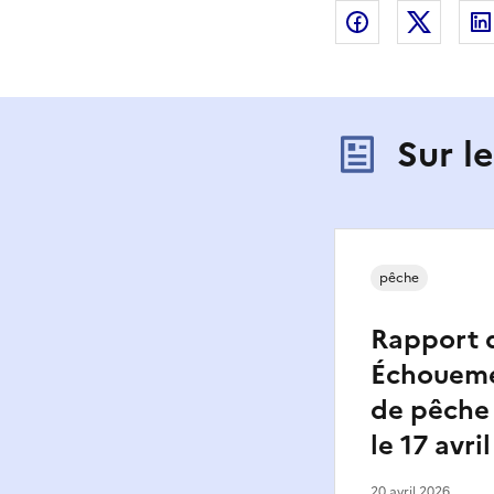
Partager sur
Partag
Sur l
pêche
Rapport d
Échoueme
de pêche
le 17 avri
20 avril 2026