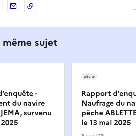
 Facebook
er sur X
Partager sur LinkedIn
Partager par email
Copier le lien de la page dans le presse-pap
e même sujet
pêche
’enquête -
Rapport d’enqu
nt du navire
Naufrage du na
 JEMA, survenu
pêche ABLETTE
l 2025
le 13 mai 2025
16 mars 2026