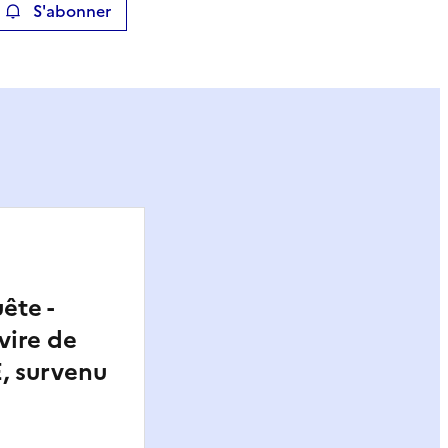
S'abonner
ier
ête -
vire de
, survenu